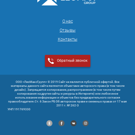
О нас
Отзывы
Контакты
Обратный звонок
ООО «ЛеоМаксГрупп» © 2019 Сайт не является публичной офертой. Все
материалы данного сайта являются объектами авторского права (в том числе
дизайн). Запрещается копирование, распространение (в том числе путем
копирования на другие сайты и ресурсы в Интернете) или любое иное
использование информации и объектов без предварительного согласия
правообладателя.Ст. 6 Закон РБ Об авторском праве и смежных правах от 17 мая
2011 г. № 262-З
УНП 191769330